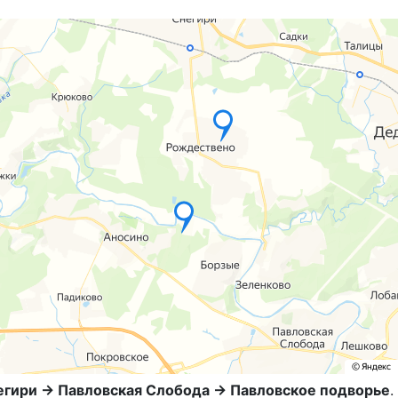
егири → Павловская Слобода → Павловское подворье
.