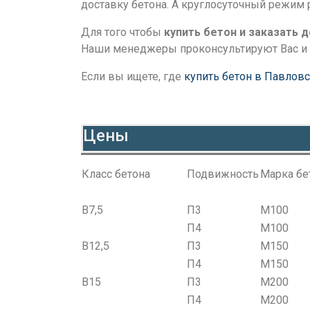
доставку бетона. А круглосуточный режим 
Для того чтобы
купить бетон и заказать 
Наши менеджеры проконсультируют Вас и 
Если вы ищете, где
купить бетон в Павловс
Цены
Класс бетона
Подвижность
Марка бе
B7,5
П3
М100
П4
М100
В12,5
П3
М150
П4
М150
В15
П3
М200
П4
М200