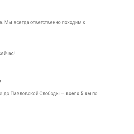
е. Мы всегда ответственно походим к
сейчас!
у
ние до Павловской Слободы —
всего 5 км
по