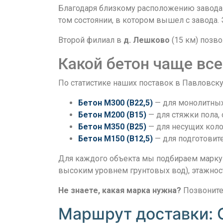
Благодаря близкому расположению завода 
том состоянии, в котором вышел с завода.
Второй филиал в
д. Лешково
(15 км) позво
Какой бетон чаще вс
По статистике наших поставок в Павловск
Бетон М300 (В22,5)
— для монолитных 
Бетон М200 (В15)
— для стяжки пола, 
Бетон М350 (В25)
— для несущих колон
Бетон М150 (В12,5)
— для подготовите
Для каждого объекта мы подбираем марку 
высоким уровнем грунтовых вод), этажност
Не знаете, какая марка нужна?
Позвоните
Маршрут доставки: 