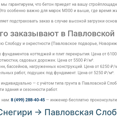
мы гарантируем, что бетон приедет на вашу стройплощад
 Это особенно важно для марок М300 и выше, где время ж
ляет подстраховать заказ в случае высокой загрузки основ
его заказывают в Павловской
ую Слободу и окрестности (Павловское подворье, Новориж
фундаментов коттеджей и плит перекрытия. Цена от 6100 ₽/
отмостки, садовых дорожек. Цена от 5500 ₽/м³.
н, бассейнов, нагруженных конструкций. Цена от 6250 ₽/м
льных работ, подушек под фундамент. Цена от 5250 ₽/м³.
индивидуально — с учётом типа грунта в Павловской Слоб
и здания и сезонности работ.
 нам:
8 (499) 288-40-45
— инженер бесплатно проконсультир
Снегири → Павловская Сло