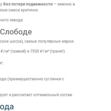
ку
без потери подвижности
— именно в
изни смеси критично.
ного завода.
 Слободе
ское шоссе), самые популярные марки:
м³ (гравий) и 7300 ₽/м³ (гранит).
³.
оде (преимущественно суглинки с
ует и рассчитает оптимальный состав.
бода