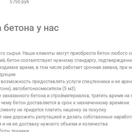
5750 руб
 бетона у нас
о сырья. Наши клиенты могут приобрести бетон любого со
й, бетон соответствует нужному стандарту, подтвержден
ходимое время, в том числе работает срочная заявка, при
дукции.
 возможность предоставлять услуги спецтехники и ее арен
тонн), автобетоносмесители (5 м3).
 заказанного бетона и стройматериалов, тратить время на
 чему бетон доставляется в срок к назначенному времени.
лиенту не придется платить наценку за покупку.
 нам дорожить репутацией и делать собственные наработк
 и на ее доставку нужного объема и количества.
боты техники.