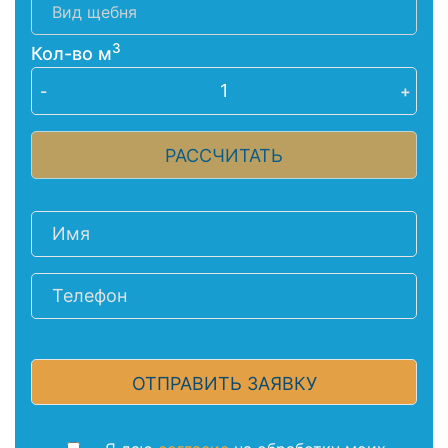
3
Кол-во м
-
+