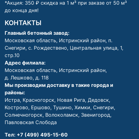
*Акция: 350 ₽ скидка на 1 м³ при заказе от 50 м³
до конца дня!
КОНТАКТЫ
Главный бетонный завод:
Московская область, Истринский район, п.
Снегири, с. Рождествено, Центральная улица, 1,
стр.10
Адрес филиала:
Московская область, Истринский район,
д. Лешково, д. 118
Мы производим доставку в такие города и
районы:
Истра
,
Красногорск
, Н
овая Рига
,
Дедовск
,
Кострово
,
Ершово
,
Тушино
,
Химки
,
Снегири
,
Солнечногорск
,
Волоколамск
,
Звенигород
,
Павловская Слобода
Тел:
+7 (499) 495-15-60