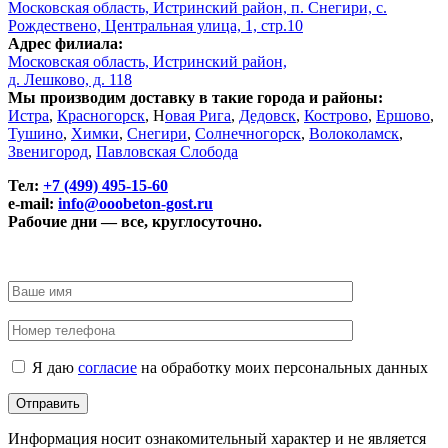
Московская область, Истринский район, п. Снегири, с.
Рождествено, Центральная улица, 1, стр.10
Адрес филиала:
Московская область, Истринский район,
д. Лешково, д. 118
Мы производим доставку в такие города и районы:
Истра
,
Красногорск
, Н
овая Рига
,
Дедовск
,
Кострово
,
Ершово
,
Тушино
,
Химки
,
Снегири
,
Солнечногорск
,
Волоколамск
,
Звенигород
,
Павловская Слобода
Тел:
+7 (499) 495-15-60
e-mail:
info@ooobeton-gost.ru
Рабочие дни — все, круглосуточно.
Я даю
согласие
на обработку моих персональных данных
Информация носит ознакомительный характер и не является