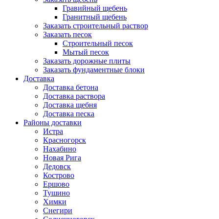
Гравийный щебень
Гранитный щебень
Заказать строительный раствор
Заказать песок
Строительный песок
Мытый песок
Заказать дорожные плиты
Заказать фундаментные блоки
Доставка
Доставка бетона
Доставка раствора
Доставка щебня
Доставка песка
Районы доставки
Истра
Красногорск
Нахабино
Новая Рига
Дедовск
Кострово
Ершово
Тушино
Химки
Снегири