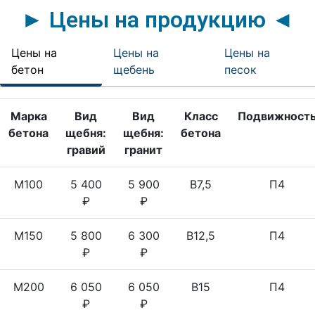
► Цены на продукцию ◄
Цены на
Цены на
Цены на
бетон
щебень
песок
Марка
Вид
Вид
Класс
Подвижност
бетона
щебня:
щебня:
бетона
гравий
гранит
М100
5 400
5 900
B7,5
П4
₽
₽
М150
5 800
6 300
B12,5
П4
₽
₽
М200
6 050
6 050
B15
П4
₽
₽