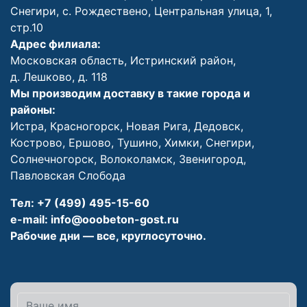
Снегири, с. Рождествено, Центральная улица, 1,
стр.10
Адрес филиала:
Московская область, Истринский район,
д. Лешково, д. 118
Мы производим доставку в такие города и
районы:
Истра
,
Красногорск
, Н
овая Рига
,
Дедовск
,
Кострово
,
Ершово
,
Тушино
,
Химки
,
Снегири
,
Солнечногорск
,
Волоколамск
,
Звенигород
,
Павловская Слобода
Тел:
+7 (499) 495-15-60
e-mail:
info@ooobeton-gost.ru
Рабочие дни — все, круглосуточно.