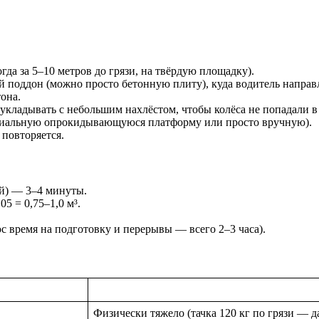
гда за 5–10 метров до грязи, на твёрдую площадку).
 поддон (можно просто бетонную плиту), куда водитель направл
тона.
укладывать с небольшим нахлёстом, чтобы колёса не попадали в
ециальную опрокидывающуюся платформу или просто вручную).
 повторяется.
той) — 3–4 минуты.
05 = 0,75–1,0 м³.
юс время на подготовку и перерывы — всего 2–3 часа).
Физически тяжело (тачка 120 кг по грязи — д