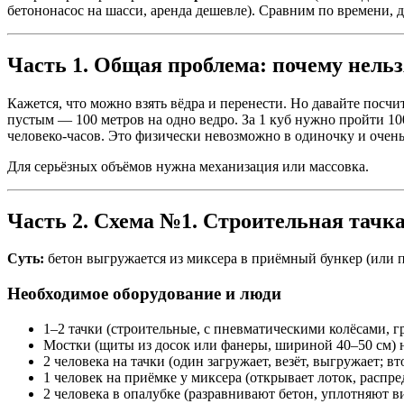
бетононасос на шасси, аренда дешевле). Сравним по времени, д
Часть 1. Общая проблема: почему нельз
Кажется, что можно взять вёдра и перенести. Но давайте посчит
пустым — 100 метров на одно ведро. За 1 куб нужно пройти 100 
человеко-часов. Это физически невозможно в одиночку и очень 
Для серьёзных объёмов нужна механизация или массовка.
Часть 2. Схема №1. Строительная тачка 
Суть:
бетон выгружается из миксера в приёмный бункер (или пр
Необходимое оборудование и люди
1–2 тачки (строительные, с пневматическими колёсами, гр
Мостки (щиты из досок или фанеры, шириной 40–50 см) на
2 человека на тачки (один загружает, везёт, выгружает; в
1 человек на приёмке у миксера (открывает лоток, распред
2 человека в опалубке (разравнивают бетон, уплотняют в