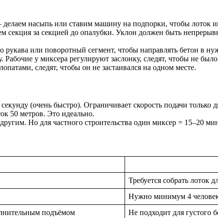
 делаем насыпь или ставим машину на подпорки, чтобы лоток и
тем секция за секцией до опалубки. Уклон должен быть непрерывн
го рукава или поворотный сегмент, чтобы направлять бетон в н
у. Рабочие у миксера регулируют заслонку, следят, чтобы не бы
лопатами, следят, чтобы он не застаивался на одном месте.
 секунду (очень быстро). Ограничивает скорость подачи только 
ток 50 метров. Это идеально.
а другим. Но для частного строительства один миксер = 15–20 ми
Требуется собрать лоток д
Нужно минимум 4 человек
полнительным подъёмом
Не подходит для густого 