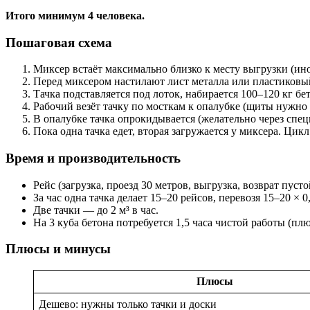
Итого минимум 4 человека.
Пошаговая схема
Миксер встаёт максимально близко к месту выгрузки (ино
Перед миксером настилают лист металла или пластиковый
Тачка подставляется под лоток, набирается 100–120 кг бе
Рабочий везёт тачку по мосткам к опалубке (щиты нужно 
В опалубке тачка опрокидывается (желательно через сп
Пока одна тачка едет, вторая загружается у миксера. Цикл
Время и производительность
Рейс (загрузка, проезд 30 метров, выгрузка, возврат пус
За час одна тачка делает 15–20 рейсов, перевозя 15–20 × 0,
Две тачки — до 2 м³ в час.
На 3 куба бетона потребуется 1,5 часа чистой работы (пл
Плюсы и минусы
Плюсы
Дешево: нужны только тачки и доски