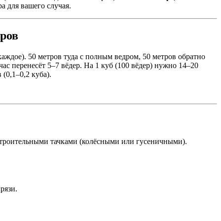
а для вашего случая.
тров
 каждое). 50 метров туда с полным ведром, 50 метров обратно
ас перенесёт 5–7 вёдер. На 1 куб (100 вёдер) нужно 14–20
(0,1–0,2 куба).
е строительными тачками (колёсными или гусеничными).
рязи.