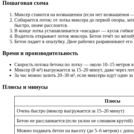
Пошаговая схема
Миксер ставится на возвышении (если нет возвышения —
Собирается лоток: от лотка миксера до первой опоры, за
быстро, иначе расслоится.
В конце лотка устанавливается «насадка» — кусок гибко
Водитель открывает лоток миксера. Бетон течёт по жёлоб
Бетон падает в опалубку. Двое рабочих разравнивают его 
Время и производительность
Скорость потока бетона по лотку — около 10–15 метров в
Миксер (8 м³) выгружается за 15–20 минут, даже через ло
За час можно залить 20–30 м³, если миксеры идут один з
Плюсы и минусы
Плюсы
Очень быстро (миксер выгружается за 15–20 минут)
Бетон не расслаивается (если уклон не слишком крутой)
Можно подавать бетон на высоту (до 5–6 метров) с до