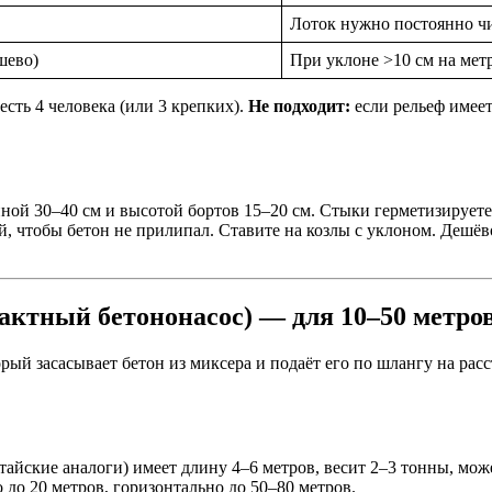
Лоток нужно постоянно чи
шево)
При уклоне >10 см на метр
 есть 4 человека (или 3 крепких).
Не подходит:
если рельеф имеет
риной 30–40 см и высотой бортов 15–20 см. Стыки герметизируе
 чтобы бетон не прилипал. Ставите на козлы с уклоном. Дешёво
ктный бетононасос) — для 10–50 метров
рый засасывает бетон из миксера и подаёт его по шлангу на ра
тайские аналоги) имеет длину 4–6 метров, весит 2–3 тонны, може
 до 20 метров, горизонтально до 50–80 метров.