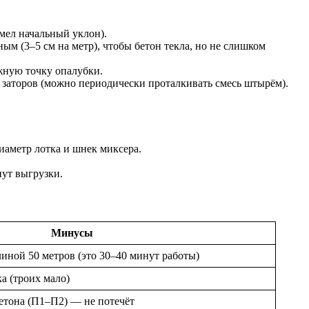
мел начальный уклон).
ым (3–5 см на метр), чтобы бетон текла, но не слишком
ужную точку опалубки.
ло заторов (можно периодически проталкивать смесь штырём).
диаметр лотка и шнек миксера.
нут выгрузки.
Минусы
линой 50 метров (это 30–40 минут работы)
а (троих мало)
бетона (П1–П2) — не потечёт