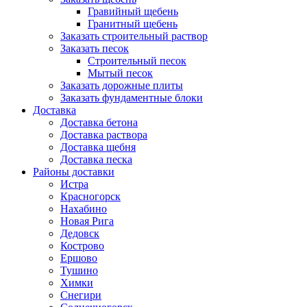
Гравийный щебень
Гранитный щебень
Заказать строительный раствор
Заказать песок
Строительный песок
Мытый песок
Заказать дорожные плиты
Заказать фундаментные блоки
Доставка
Доставка бетона
Доставка раствора
Доставка щебня
Доставка песка
Районы доставки
Истра
Красногорск
Нахабино
Новая Рига
Дедовск
Кострово
Ершово
Тушино
Химки
Снегири