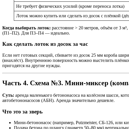
Не требует физических усилий (кроме переноса лотка)
Лоток можно купить или сделать из досок с плёнкой (дё
Когда выбирать лоток:
расстояние > 20 метров, объём от 3 м³,
(П1–П2). Для П3–П4 — идеально.
Как сделать лоток из досок за час
Если нет готовых секций, сбиваете из досок 25 мм короба ши
(внахлёст). Внутреннюю поверхность можно выстелить плёнкой,
пригодятся на другие нужды.
Часть 4. Схема №3. Мини-миксер (компа
Суть:
аренда маленького бетононасоса на колёсном шасси, кото
автобетононасосов (АБН). Аренда значительно дешевле.
Что это за зверь
Мини-бетононасос (например, Putzmeister, СБ-126, или ки
Подача бетона по шлангу (диаметр 50–80 мм) вертикально