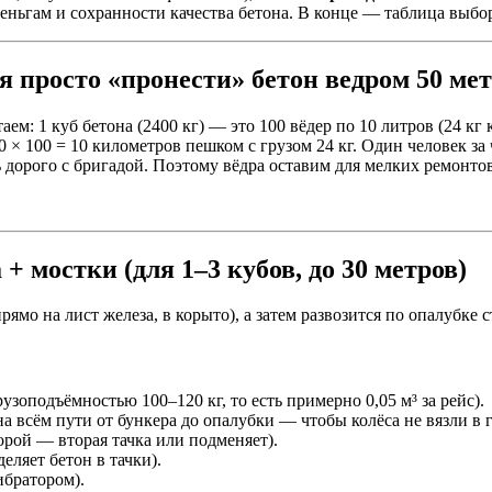
еньгам и сохранности качества бетона. В конце — таблица выбор
я просто «пронести» бетон ведром 50 ме
аем: 1 куб бетона (2400 кг) — это 100 вёдер по 10 литров (24 кг
× 100 = 10 километров пешком с грузом 24 кг. Один человек за ч
дорого с бригадой. Поэтому вёдра оставим для мелких ремонтов 
+ мостки (для 1–3 кубов, до 30 метров)
ямо на лист железа, в корыто), а затем развозится по опалубк
узоподъёмностью 100–120 кг, то есть примерно 0,05 м³ за рейс).
 всём пути от бункера до опалубки — чтобы колёса не вязли в г
торой — вторая тачка или подменяет).
еляет бетон в тачки).
ибратором).