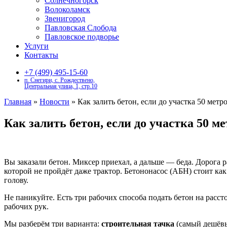
Солнечногорск
Волоколамск
Звенигород
Павловская Слобода
Павловское подворье
Услуги
Контакты
+7 (499) 495-15-60
п. Снегири, с. Рождествено,
Центральная улица, 1, стр.10
Главная
»
Новости
»
Как залить бетон, если до участка 50 метр
Как залить бетон, если до участка 50 м
Вы заказали бетон. Миксер приехал, а дальше — беда. Дорога ра
которой не пройдёт даже трактор. Бетононасос (АБН) стоит как
голову.
Не паникуйте. Есть три рабочих способа подать бетон на расс
рабочих рук.
Мы разберём три варианта:
строительная тачка
(самый дешёвы