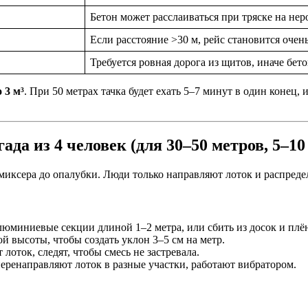
Бетон может расслаиваться при тряске на не
Если расстояние >30 м, рейс становится очен
Требуется ровная дорога из щитов, иначе бет
о 3 м³
. При 50 метрах тачка будет ехать 5–7 минут в один конец, 
ада из 4 человек (для 30–50 метров, 5–10
миксера до опалубки. Люди только направляют лоток и распреде
юминиевые секции длиной 1–2 метра, или сбить из досок и плён
ой высоты, чтобы создать уклон 3–5 см на метр.
лоток, следят, чтобы смесь не застревала.
перенаправляют лоток в разные участки, работают вибратором.