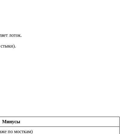
яет лоток.
 стыки).
Минусы
аже по мосткам)