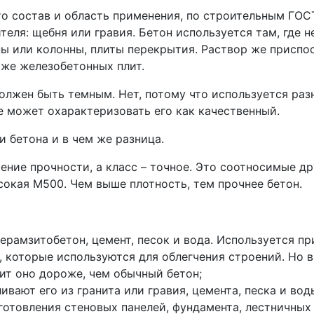
то состав и область применения, по строительным ГОСТа
теля: щебня или гравия. Бетон используется там, где 
ны или колонны, плиты перекрытия. Раствор же приспос
аже железобетонных плит.
олжен быть темным. Нет, потому что используется раз
не может охарактеризовать его как качественный.
 бетона и в чем же разница.
ение прочности, а класс – точное. Это соотносимые др
сокая М500. Чем выше плотность, тем прочнее бетон.
керамзитобетон, цемент, песок и вода. Используется п
, которые используются для облегчения строений. Но в
ит оно дороже, чем обычный бетон;
ивают его из гранита или гравия, цемента, песка и во
готовления стеновых панелей, фундамента, лестничных