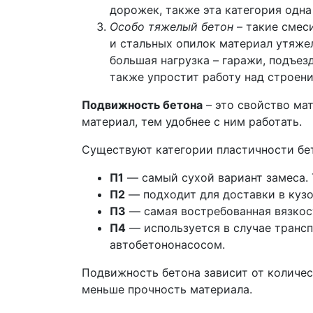
дорожек, также эта категория одна
Особо тяжелый бетон
– такие смес
и стальных опилок материал утяжел
большая нагрузка – гаражи, подъез
также упростит работу над строени
Подвижность бетона
– это свойство ма
материал, тем удобнее с ним работать.
Существуют категории пластичности бе
П1
— самый сухой вариант замеса. Т
П2
— подходит для доставки в кузо
П3
— самая востребованная вязкост
П4
— используется в случае трансп
автобетононасосом.
Подвижность бетона зависит от количес
меньше прочность материала.