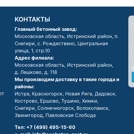
КОНТАКТЫ
Главный бетонный завод:
Московская область, Истринский район, п.
Снегири, с. Рождествено, Центральная
улица, 1, стр.10
Адрес филиала:
Московская область, Истринский район,
д. Лешково, д. 118
Мы производим доставку в такие города и
районы:
от
Истра
,
Красногорск
, Н
овая Рига
,
Дедовск
,
Кострово
,
Ершово
,
Тушино
,
Химки
,
Снегири
,
Солнечногорск
,
Волоколамск
,
Звенигород
,
Павловская Слобода
Тел:
+7 (499) 495-15-60