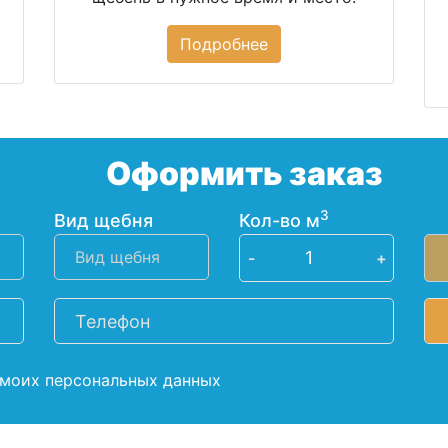
Подробнее
Оформить заказ
3
Вид щебня
Кол-во м
-
+
 моих персональных данных