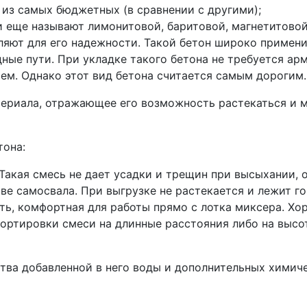
 из самых бюджетных (в сравнении с другими);
и еще называют лимонитовой, баритовой, магнетитово
яют для его надежности. Такой бетон широко примени
дные пути. При укладке такого бетона не требуется ар
ем. Однако этот вид бетона считается самым дорогим.
териала, отражающее его возможность растекаться и м
тона:
акая смесь не дает усадки и трещин при высыхании, о
ве самосвала. При выгрузке не растекается и лежит го
ь, комфортная для работы прямо с лотка миксера. Хо
ортировки смеси на длинные расстояния либо на высот
тва добавленной в него воды и дополнительных химич