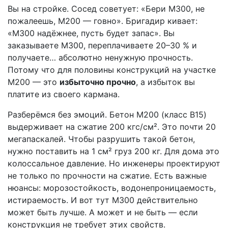
Вы на стройке. Сосед советует: «Бери М300, не
пожалеешь, М200 — говно». Бригадир кивает:
«М300 надёжнее, пусть будет запас». Вы
заказываете М300, переплачиваете 20–30 % и
получаете… абсолютно ненужную прочность.
Потому что для половины конструкций на участке
М200 — это
избыточно прочно
, а избыток вы
платите из своего кармана.
Разберёмся без эмоций. Бетон М200 (класс B15)
выдерживает на сжатие 200 кгс/см². Это почти 20
мегапаскалей. Чтобы разрушить такой бетон,
нужно поставить на 1 см² груз 200 кг. Для дома это
колоссальное давление. Но инженеры проектируют
не только по прочности на сжатие. Есть важные
нюансы: морозостойкость, водонепроницаемость,
истираемость. И вот тут М300 действительно
может быть лучше. А может и не быть — если
конструкция не требует этих свойств.