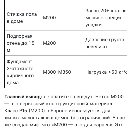
Запас 20+ кратный
Стяжка пола
М200
меньше трещин
в доме
усадки
Подпорная
Давление грунта
стена до 1,5
М200
невелико
м
Фундамент
3-этажного
М300–М350
Нагрузка >50 кг/см
кирпичного
дома
Главный вывод:
не платите за воздух. Бетон М200
— это серьёзный конструкционный материал.
Класс B15 (М200) в Европе используется для
жилых малоэтажных домов без ограничений. У нас
же создан миф, что «М200 — это для сараев». Это