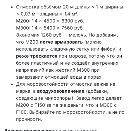
Отмостка объёмом 20 м длины × 1 м ширины
× 0,07 м толщины = 1,4 м³.
М200: 1,4 × 4500 = 6300 руб.
М300: 1,4 × 5400 = 7560 руб.
Экономия 1260 руб — мелочь. Но добавим,
что М200
легче армировать
(можно
использовать кладочную сетку или фибру) и
реже трескается
при морозе, потому что он
более пластичный и не создаёт внутренних
напряжений как жёсткий М300 при
замерзании отмокшей воды в порах.
Для морозостойкости отмостки важна не
марка, а
воздухововлечение
(добавки,
создающие микропоры). Завод легко делает
М200 с F150 за те же деньги, что и М300 с
F100. Выбирайте по морозостойкости, а не по
прочности.
Важное исключение:
если по отмостке