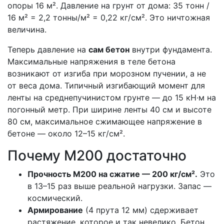
опоры 16 м². Давление на грунт от дома: 35 тонн /
16 м² = 2,2 тонны/м² = 0,22 кг/см². Это ничтожная
величина.
Теперь давление на
сам бетон
внутри фундамента.
Максимальные напряжения в теле бетона
возникают от изгиба при морозном пучении, а не
от веса дома. Типичный изгибающий момент для
ленты на среднепучинистом грунте — до 15 кН·м на
погонный метр. При ширине ленты 40 см и высоте
80 см, максимальное сжимающее напряжение в
бетоне — около 12–15 кг/см².
Почему М200 достаточно
Прочность М200 на сжатие — 200 кг/см².
Это
в 13–15 раз выше реальной нагрузки. Запас —
космический.
Армирование
(4 прута 12 мм) сдерживает
растяжение, которое и так невелико. Бетон