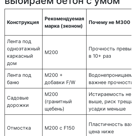
выбираем бетон с умом
Рекомендуемая
Конструкция
Почему не М300
марка (эконом)
Лента под
одноэтажный
Прочность превыш
М200
каркасный
в 10+ раз
дом
Лента под
М200 +
Водонепроницаемо
баню
добавки F/W
важнее прочности
М200
Истираемость не
Садовые
(гранитный
выше, риск трещин
дорожки
щебень)
усадки меньше
Пластичность важн
Отмостка
М200 с F150
цена ниже