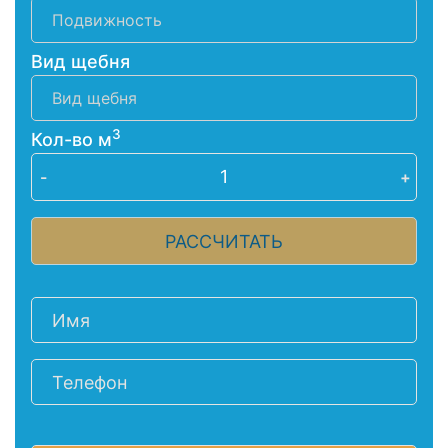
Вид щебня
3
Кол-во м
-
+