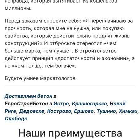
неправда, которая вытягивает из кошельков
миллионы.
Перед заказом спросите себя: «Я переплачиваю за
прочность, которая мне не нужна, или покупаю
свойства, которые действительно продлят жизнь
конструкции?» И отбросьте стереотип «чем
больше марка, тем лучше». В строительстве
действует принцип «достаточности и экономии», а
не «чем толще, тем богаче».
Будьте умнее маркетологов.
Доставляем бетон
в
ЕвроСтройБетон
в
Истре
,
Красногорске
, Н
овой
Риге
,
Дедовске
,
Кострово
,
Ершово
,
Тушино
,
Химках
Слободе
Наши преимущества